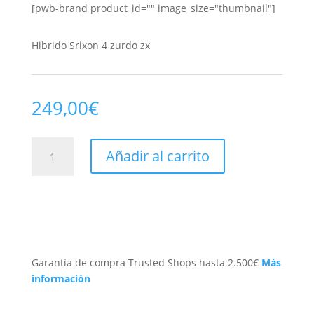
[pwb-brand product_id="" image_size="thumbnail"]
Hibrido Srixon 4 zurdo zx
249,00
€
Hibrido
Añadir al carrito
Srixon
4
zurdo
zx
cantidad
Garantía de compra Trusted Shops hasta 2.500€
Más
información