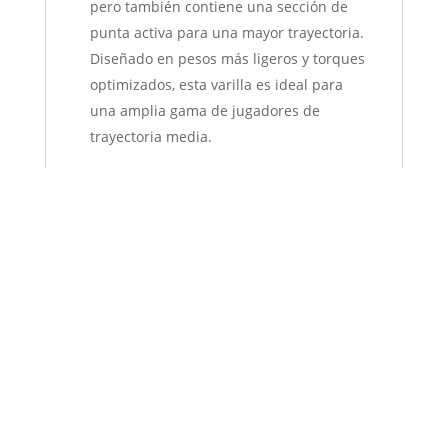
pero también contiene una sección de
punta activa para una mayor trayectoria.
Diseñado en pesos más ligeros y torques
optimizados, esta varilla es ideal para
una amplia gama de jugadores de
trayectoria media.
MARCO DE REBOTE:
La mayoría de los
híbridos tienen una zona flexible.
Rebound Frame tiene dos. Como un
resorte dentro de un resorte, Rebound
Frame eleva el COR a lo largo de la cara
para aumentar la velocidad de la bola. Y
esa velocidad adicional de la bola lleva a
una mayor distancia
ZONAS FLEXIBLES DOBLES:
Dispone de
una primera cara flexible especialmente
rápida gracias a su avanzada