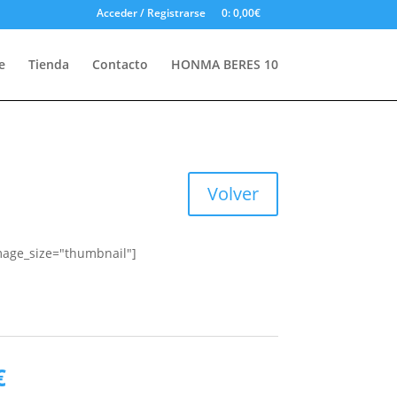
Acceder / Registrarse
0
: 0,00€
e
Tienda
Contacto
HONMA BERES 10
Volver
mage_size="thumbnail"]
El
€