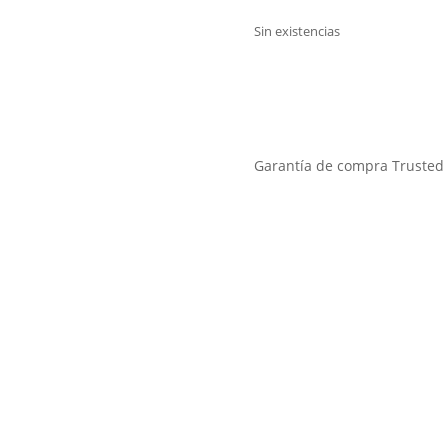
precio
original
Sin existencias
era:
359,00€
Garantía de compra Trusted