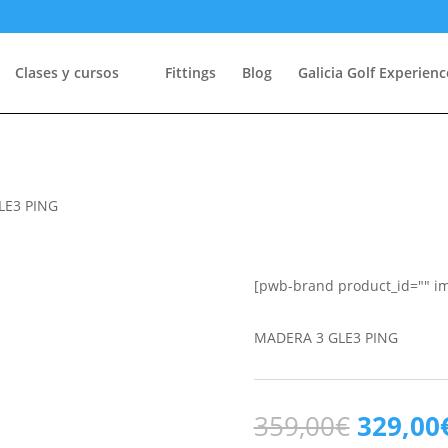
Clases y cursos
Fittings
Blog
Galicia Golf Experienc
LE3 PING
[pwb-brand product_id="" i
MADERA 3 GLE3 PING
El
359,00
€
329,00