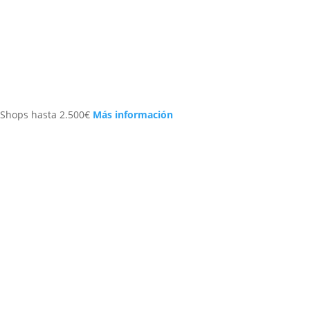
precio
actual
es:
.
329,00€.
 Shops hasta 2.500€
Más información