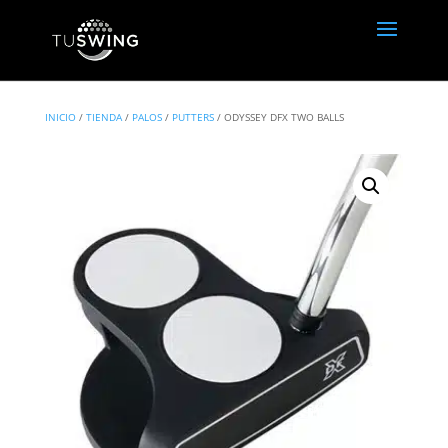
INICIO
/
TIENDA
/
PALOS
/
PUTTERS
/ ODYSSEY DFX TWO BALLS