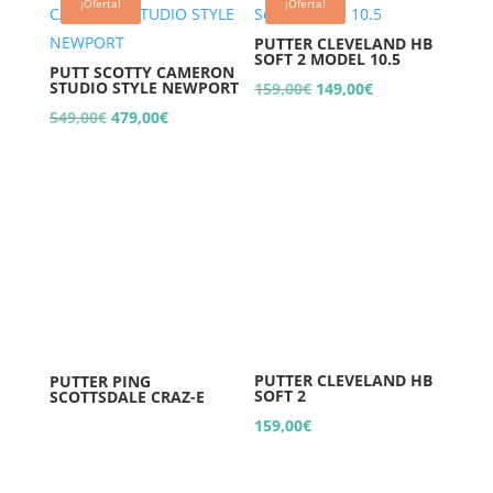
¡Oferta!
¡Oferta!
PUTTER CLEVELAND HB
SOFT 2 MODEL 10.5
PUTT SCOTTY CAMERON
STUDIO STYLE NEWPORT
El
El
159,00
€
149,00
€
El
El
precio
precio
549,00
€
479,00
€
precio
precio
original
actual
original
actual
era:
es:
era:
es:
159,00€.
149,00€.
549,00€.
479,00€.
PUTTER CLEVELAND HB
PUTTER PING
SOFT 2
SCOTTSDALE CRAZ-E
159,00
€