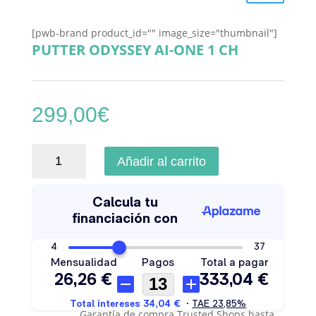
[pwb-brand product_id="" image_size="thumbnail"]
PUTTER ODYSSEY AI-ONE 1 CH
299,00
€
Putter
Añadir al carrito
Odyssey
AI-
One
1
CH
cantidad
Garantía de compra Trusted Shops hasta