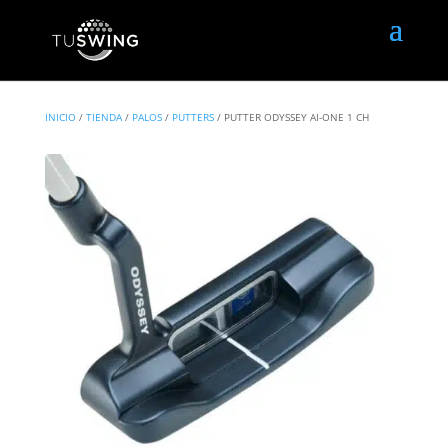
INICIO
/
TIENDA
/
PALOS
/
PUTTERS
/ PUTTER ODYSSEY AI-ONE 1 CH